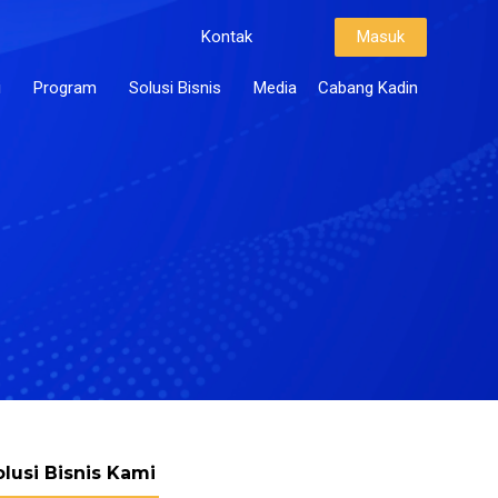
Kontak
Masuk
i
Program
Solusi Bisnis
Media
Cabang Kadin
olusi Bisnis Kami