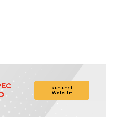
PEC
Kunjungi
Website
D